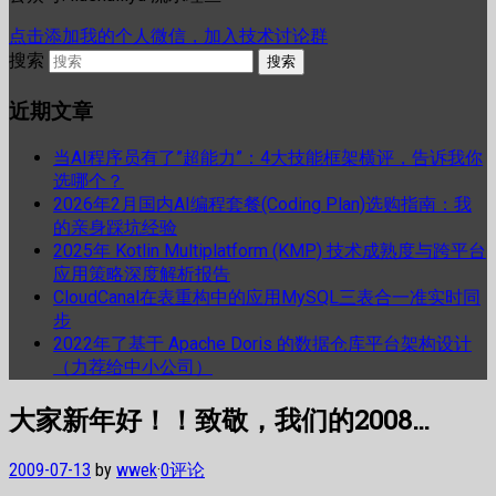
点击添加我的个人微信，加入技术讨论群
搜索
近期文章
当AI程序员有了”超能力”：4大技能框架横评，告诉我你
选哪个？
2026年2月国内AI编程套餐(Coding Plan)选购指南：我
的亲身踩坑经验
2025年 Kotlin Multiplatform (KMP) 技术成熟度与跨平台
应用策略深度解析报告
CloudCanal在表重构中的应用MySQL三表合一准实时同
步
2022年了基于 Apache Doris 的数据仓库平台架构设计
（力荐给中小公司）
大家新年好！！致敬，我们的2008…
2009-07-13
by
wwek
·
0评论