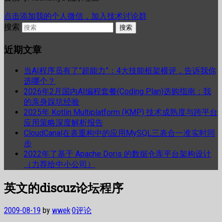
点击添加我的个人微信，加入技术讨论群
搜索
近期文章
当AI程序员有了”超能力”：4大技能框架横评，告诉我你
选哪个？
2026年2月国内AI编程套餐(Coding Plan)选购指南：我
的亲身踩坑经验
2025年 Kotlin Multiplatform (KMP) 技术成熟度与跨平台
应用策略深度解析报告
CloudCanal在表重构中的应用MySQL三表合一准实时同
步
2022年了基于 Apache Doris 的数据仓库平台架构设计
（力荐给中小公司）
英文的discuz论坛程序
2009-08-19
by
wwek
·
0评论