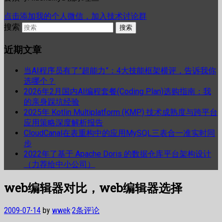
点击添加我的个人微信，加入技术讨论群
搜索
近期文章
当AI程序员有了”超能力”：4大技能框架横评，告诉我你
选哪个？
2026年2月国内AI编程套餐(Coding Plan)选购指南：我
的亲身踩坑经验
2025年 Kotlin Multiplatform (KMP) 技术成熟度与跨平台
应用策略深度解析报告
CloudCanal在表重构中的应用MySQL三表合一准实时同
步
2022年了基于 Apache Doris 的数据仓库平台架构设计
（力荐给中小公司）
web编辑器对比，web编辑器选择
2009-07-14
by
wwek
·
2条评论