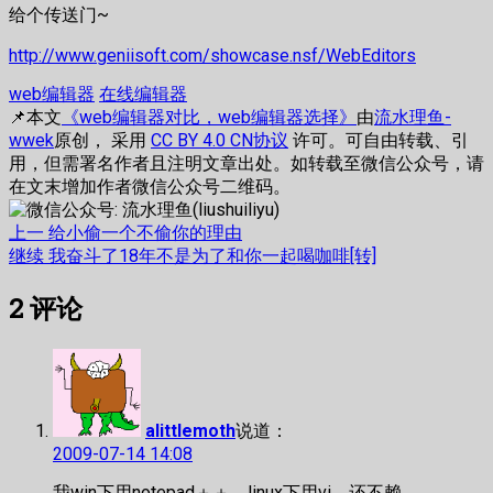
给个传送门~
http://www.geniisoft.com/showcase.nsf/WebEditors
web编辑器
在线编辑器
📌本文
《web编辑器对比，web编辑器选择》
由
流水理鱼-
wwek
原创， 采用
CC BY 4.0 CN协议
许可。可自由转载、引
用，但需署名作者且注明文章出处。如转载至微信公众号，请
在文末增加作者微信公众号二维码。
文
上
上一
给小偷一个不偷你的理由
篇
下
继续
我奋斗了18年不是为了和你一起喝咖啡[转]
章
文
篇
2
评论
章：
文
导
章：
航
alittlemoth
说道：
2009-07-14 14:08
我win下用notepad＋＋，linux下用vi，还不赖