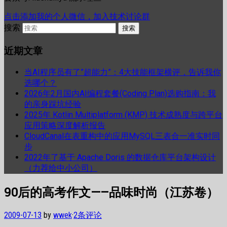
点击添加我的个人微信，加入技术讨论群
搜索
近期文章
当AI程序员有了”超能力”：4大技能框架横评，告诉我你
选哪个？
2026年2月国内AI编程套餐(Coding Plan)选购指南：我
的亲身踩坑经验
2025年 Kotlin Multiplatform (KMP) 技术成熟度与跨平台
应用策略深度解析报告
CloudCanal在表重构中的应用MySQL三表合一准实时同
步
2022年了基于 Apache Doris 的数据仓库平台架构设计
（力荐给中小公司）
90后的高考作文—–品味时尚（江苏卷）
2009-07-13
by
wwek
·
2条评论