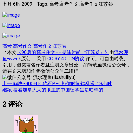
七月 6th, 2009 Tags: 高考,高考作文,高考作文江苏卷
高考
高考作文
高考作文江苏卷
📌本文
《90后的高考作文—–品味时尚（江苏卷）》
由
流水理
鱼-wwek
原创， 采用
CC BY 4.0 CN协议
许可。可自由转载、
引用，但需署名作者且注明文章出处。如转载至微信公众号，
请在文末增加作者微信公众号二维码。
文
上
上一
解决S900HTC砖石PPC短信时间错乱慢了8小时
篇
下
继续
看看加拿大人的眼里的中国留学生是啥样的
章
文
篇
2
评论
章：
文
导
章：
航