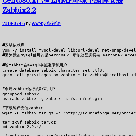
Zabbix2.2
2014-07-06
by
wwek
·
3条评论
#安装依赖库

yum -y install mysql-devel libcurl-devel net-snmp-devel
#因为我的mysql使用的是percona55 所以这里需要装 Percona-Server-
#给zabbix在mysql中创建库和用户

create database zabbix character set utf8;

grant all privileges on zabbix.* to zabbix@localhost id
#创建zabbix运行的独立用户

groupadd zabbix

useradd zabbix -g zabbix -s /sbin/nologin

#下载编译安装zabbix

wget -O zabbix.tar.gz -c "http://sourceforge.net/projec
tar zxvf zabbix.tar.gz

cd zabbix-2.2.4/

./configure --prefix=/usr/local/zabbix --enable-server 