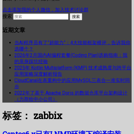
点击添加我的个人微信，加入技术讨论群
搜索
近期文章
当AI程序员有了”超能力”：4大技能框架横评，告诉我你
选哪个？
2026年2月国内AI编程套餐(Coding Plan)选购指南：我
的亲身踩坑经验
2025年 Kotlin Multiplatform (KMP) 技术成熟度与跨平台
应用策略深度解析报告
CloudCanal在表重构中的应用MySQL三表合一准实时同
步
2022年了基于 Apache Doris 的数据仓库平台架构设计
（力荐给中小公司）
标签：
zabbix
Centos6.x已有LNMP环境下编译安装