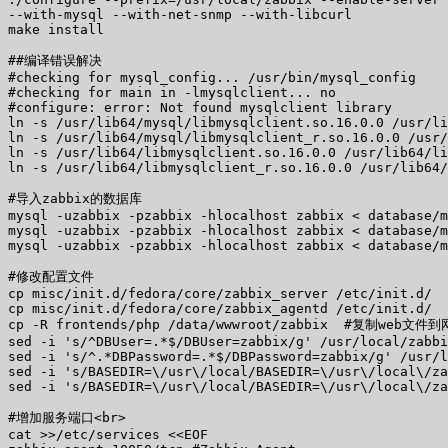
--with-mysql --with-net-snmp --with-libcurl

make install

##编译错误解决

#checking for mysql_config... /usr/bin/mysql_config

#checking for main in -lmysqlclient... no

#configure: error: Not found mysqlclient library

ln -s /usr/lib64/mysql/libmysqlclient.so.16.0.0 /usr/li
ln -s /usr/lib64/mysql/libmysqlclient_r.so.16.0.0 /usr/
ln -s /usr/lib64/libmysqlclient.so.16.0.0 /usr/lib64/li
ln -s /usr/lib64/libmysqlclient_r.so.16.0.0 /usr/lib64/
#导入zabbix的数据库

mysql -uzabbix -pzabbix -hlocalhost zabbix < database/m
mysql -uzabbix -pzabbix -hlocalhost zabbix < database/m
mysql -uzabbix -pzabbix -hlocalhost zabbix < database/m
#修改配置文件

cp misc/init.d/fedora/core/zabbix_server /etc/init.d/

cp misc/init.d/fedora/core/zabbix_agentd /etc/init.d/

cp -R frontends/php /data/wwwroot/zabbix  #复制we
sed -i 's/^DBUser=.*$/DBUser=zabbix/g' /usr/local/zabbi
sed -i 's/^.*DBPassword=.*$/DBPassword=zabbix/g' /usr/l
sed -i 's/BASEDIR=\/usr\/local/BASEDIR=\/usr\/local\/za
sed -i 's/BASEDIR=\/usr\/local/BASEDIR=\/usr\/local\/za
#增加服务端口<br>

cat >>/etc/services <<EOF
