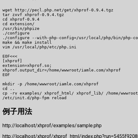
wget http://pecl.php.net/get/xhprof-0.9.4.tgz

tar zxvf xhprof-0.9.4.tgz 

cd xhprof-0.9.4

cd extension/

/usr/bin/phpize

./configure 

./configure --with-php-config=/usr/local/php/bin/php-co
make && make install

vim /usr/local/php/etc/php.ini

EOF<<<

[xhprof]

extension=xhprof.so;

xhprof.output_dir=/home/wwwroot/iamle.com/xhprof 

EOF

mkdir -p /home/wwwroot/iamle.com/xhprof

cd ..

cp -rv examples/ xhprof_html/ xhprof_lib/ /home/wwwroot
/etc/init.d/php-fpm reload
例子用法
http://localhost/xhprof/examples/sample.php
http://localhost/xhprof/xhprof_html/index.php?run=5455f92