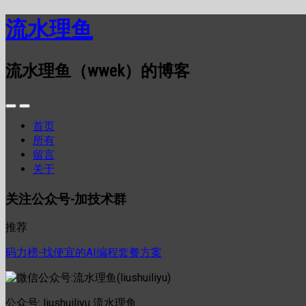
流水理鱼
流水理鱼（wwek）的博客
首页
所有
留言
关于
关注公众号-加技术群
推荐
码力榜-找便宜的AI编程套餐方案
公众号: liushuiliyu 流水理鱼