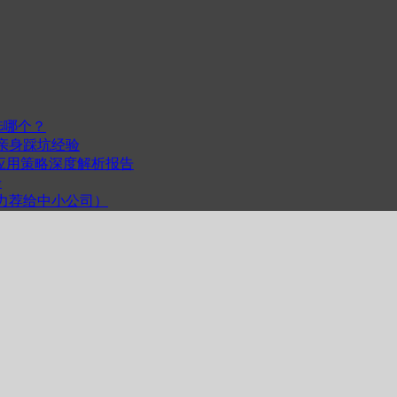
选哪个？
我的亲身踩坑经验
度与跨平台应用策略深度解析报告
步
计（力荐给中小公司）