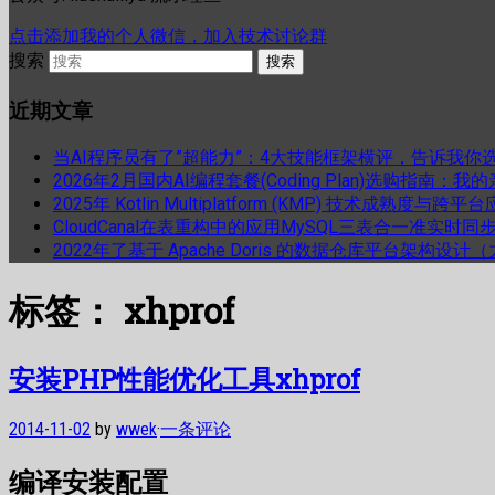
点击添加我的个人微信，加入技术讨论群
搜索
近期文章
当AI程序员有了”超能力”：4大技能框架横评，告诉我你
2026年2月国内AI编程套餐(Coding Plan)选购指南：
2025年 Kotlin Multiplatform (KMP) 技术成熟
CloudCanal在表重构中的应用MySQL三表合一准实时同
2022年了基于 Apache Doris 的数据仓库平台架构设
标签：
xhprof
安装PHP性能优化工具xhprof
2014-11-02
by
wwek
·
一条评论
编译安装配置