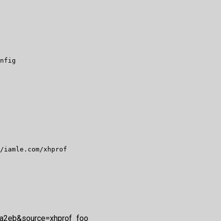
nfig

/iamle.com/xhprof

08a2eb&source=xhprof_foo