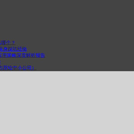
选哪个？
我的亲身踩坑经验
度与跨平台应用策略深度解析报告
步
计（力荐给中小公司）