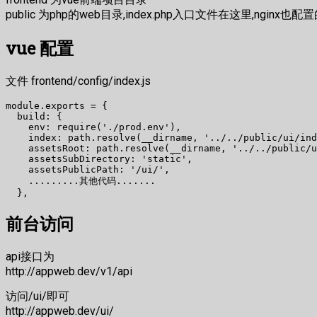
public 为php的web目录,index.php入口文件在这里,nginx也配置的
vue 配置
文件 frontend/config/index.js
module.exports = {

  build: {

    env: require('./prod.env'),

    index: path.resolve(__dirname, '../../public/ui/ind
    assetsRoot: path.resolve(__dirname, '../../public/u
    assetsSubDirectory: 'static',

    assetsPublicPath: '/ui/',

    .........其他代码.......

前台访问
api接口为
http://appweb.dev/v1/api
访问/ui/即可
http://appweb.dev/ui/