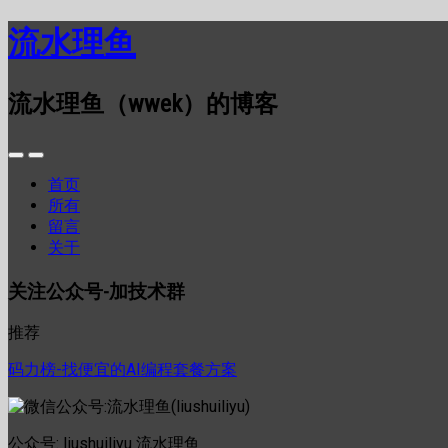
流水理鱼
流水理鱼（wwek）的博客
首页
所有
留言
关于
关注公众号-加技术群
推荐
码力榜-找便宜的AI编程套餐方案
公众号: liushuiliyu 流水理鱼