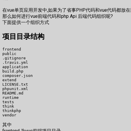
在vue单页应用开发中,如果为了省事PHP代码和vue代码都放在
那么如何进行vue前端代码和php Api 后端代码组织呢?
下面提供一个组织方式
项目目录结构
frontend

public

.gitignore

.travis.yml

application

build.php

composer.json

extend

LICENSE.txt

phpunit.xml

README.md

runtime

tests

think

thinkphp

其中
frontend 为vue前端项目目录