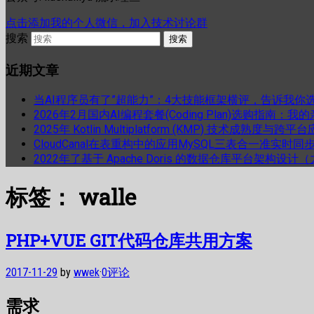
点击添加我的个人微信，加入技术讨论群
搜索
近期文章
当AI程序员有了”超能力”：4大技能框架横评，告诉我你
2026年2月国内AI编程套餐(Coding Plan)选购指南：
2025年 Kotlin Multiplatform (KMP) 技术成熟
CloudCanal在表重构中的应用MySQL三表合一准实时同
2022年了基于 Apache Doris 的数据仓库平台架构设
标签：
walle
PHP+VUE GIT代码仓库共用方案
2017-11-29
by
wwek
·
0评论
需求