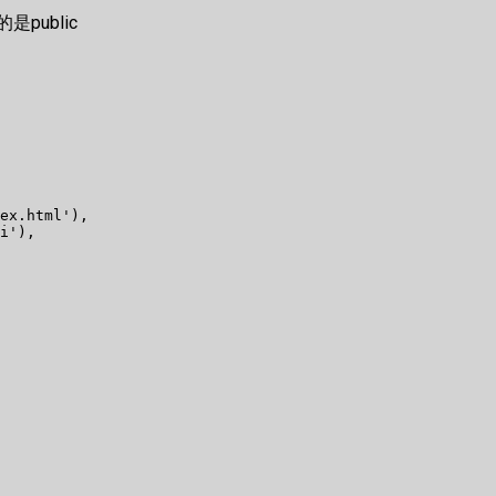
是public
ex.html'),

i'),
