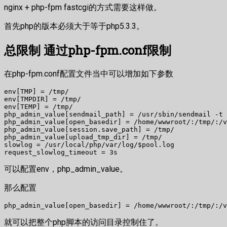
nginx + php-fpm fastcgi的方式需要这样做。
首先php的版本必须大于等于php5.3.3。
总限制 通过php-fpm.conf限制
在php-fpm.conf配置文件当中可以增加如下参数
env[TMP] = /tmp/

env[TMPDIR] = /tmp/

env[TEMP] = /tmp/

php_admin_value[sendmail_path] = /usr/sbin/sendmail -t 
php_admin_value[open_basedir] = /home/wwwroot/:/tmp/:/v
php_admin_value[session.save_path] = /tmp/

php_admin_value[upload_tmp_dir] = /tmp/

slowlog = /usr/local/php/var/log/$pool.log

request_slowlog_timeout = 3s
可以配置env，php_admin_value。
那么配置
php_admin_value[open_basedir] = /home/wwwroot/:/tmp/:/v
就可以把整个php脚本的访问目录控制住了。