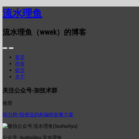
流水理鱼
流水理鱼（wwek）的博客
首页
所有
留言
关于
关注公众号-加技术群
推荐
码力榜-找便宜的AI编程套餐方案
公众号: liushuiliyu 流水理鱼