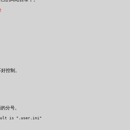
！
就不好控制。
。
去掉前面的分号。
ult is ".user.ini"
