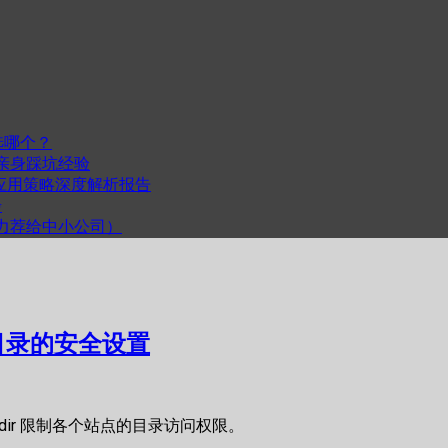
选哪个？
我的亲身踩坑经验
度与跨平台应用策略深度解析报告
步
计（力荐给中小公司）
站、跨目录的安全设置
asedir 限制各个站点的目录访问权限。