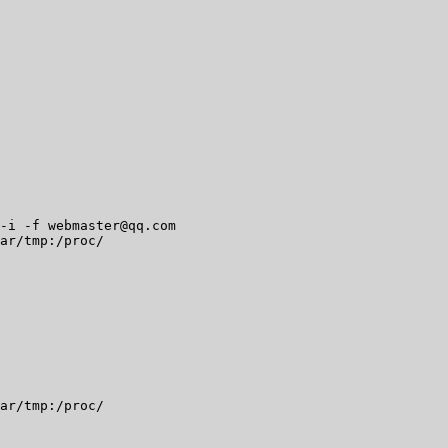
-i -f webmaster@qq.com

ar/tmp:/proc/

ar/tmp:/proc/