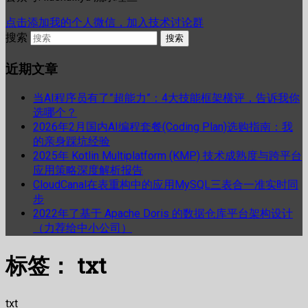
点击添加我的个人微信，加入技术讨论群
搜索
近期文章
当AI程序员有了”超能力”：4大技能框架横评，告诉我你
选哪个？
2026年2月国内AI编程套餐(Coding Plan)选购指南：我
的亲身踩坑经验
2025年 Kotlin Multiplatform (KMP) 技术成熟度与跨平台
应用策略深度解析报告
CloudCanal在表重构中的应用MySQL三表合一准实时同
步
2022年了基于 Apache Doris 的数据仓库平台架构设计
（力荐给中小公司）
标签：
txt
txt