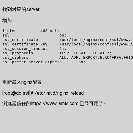
找到对应的server
增加
listen          443 ssl;

ssl                     on;

ssl_certificate         /usr/local/nginx/conf/ssl/www.i
ssl_certificate_key     /usr/local/nginx/conf/ssl/www.i
ssl_session_timeout     5m;

ssl_protocols           TLSv1 TLSv1.1 TLSv1.2;

ssl_ciphers             ALL:!ADH:!EXPORT56:RC4+RSA:+HIG
ssl_prefer_server_ciphers       on;
重新载入nginx配置
[root@do ssl]# /etc/init.d/nginx reload
浏览器信任的https://www.iamle.com 已经可用了~