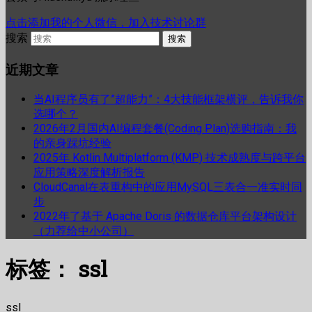
点击添加我的个人微信，加入技术讨论群
搜索
近期文章
当AI程序员有了”超能力”：4大技能框架横评，告诉我你
选哪个？
2026年2月国内AI编程套餐(Coding Plan)选购指南：我
的亲身踩坑经验
2025年 Kotlin Multiplatform (KMP) 技术成熟度与跨平台
应用策略深度解析报告
CloudCanal在表重构中的应用MySQL三表合一准实时同
步
2022年了基于 Apache Doris 的数据仓库平台架构设计
（力荐给中小公司）
标签：
ssl
ssl