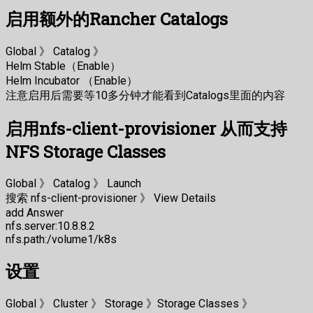
启用额外的Rancher Catalogs
Global 》 Catalog 》
Helm Stable（Enable）
Helm Incubator （Enable）
注意启用后需要等10多分钟才能看到Catalogs里面的内容
启用nfs-client-provisioner 从而支持
NFS Storage Classes
Global 》 Catalog 》 Launch
搜索 nfs-client-provisioner 》 View Details
add Answer
nfs.server:10.8.8.2
nfs.path:/volume1/k8s
设置
Global 》 Cluster 》 Storage 》Storage Classes 》