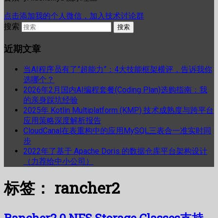
点击添加我的个人微信，加入技术讨论群
搜索
近期文章
当AI程序员有了”超能力”：4大技能框架横评，告诉我你
选哪个？
2026年2月国内AI编程套餐(Coding Plan)选购指南：我
的亲身踩坑经验
2025年 Kotlin Multiplatform (KMP) 技术成熟度与跨平台
应用策略深度解析报告
CloudCanal在表重构中的应用MySQL三表合一准实时同
步
2022年了基于 Apache Doris 的数据仓库平台架构设计
（力荐给中小公司）
标签：
rancher2
Rancher2.0 NFS Storage Classes支持