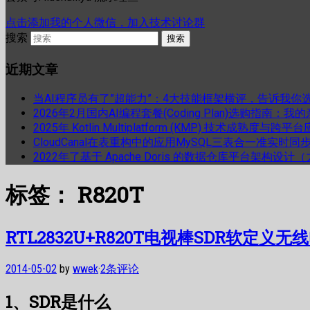
点击添加我的个人微信，加入技术讨论群
搜索
近期文章
当AI程序员有了”超能力”：4大技能框架横评，告诉我你
2026年2月国内AI编程套餐(Coding Plan)选购指南：
2025年 Kotlin Multiplatform (KMP) 技术成熟
CloudCanal在表重构中的应用MySQL三表合一准实时同
2022年了基于 Apache Doris 的数据仓库平台架构设
标签：
R820T
RTL2832U+R820T电视棒SDR软定义无
2014-05-02
by
wwek
·
2条评论
1、SDR是什么