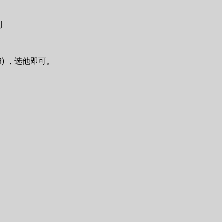
到
SB) ，选他即可。