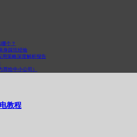
选哪个？
我的亲身踩坑经验
度与跨平台应用策略深度解析报告
步
计（力荐给中小公司）
线电教程