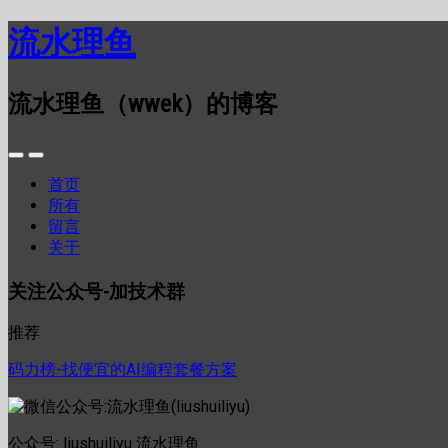
流水理鱼
流水理鱼（wwek）的博客
首页
所有
留言
关于
关注公众号-加技术群
推荐
码力榜-找便宜的AI编程套餐方案
公众号: liushuiliyu 流水理鱼