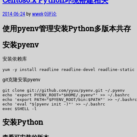
2014-06-24
by
wwek
·
0评论
使用pyenv管理安装Python多版本共存
安装pyenv
安装依赖库
yum -y install readline readline-devel readline-static 
git克隆安装pyenv
git clone git://github.com/yyuu/pyenv.git ~/.pyenv

echo 'export PYENV_ROOT="$HOME/.pyenv"' >> ~/.bashrc

echo 'export PATH="$PYENV_ROOT/bin:$PATH"' >> ~/.bashrc

echo 'eval "$(pyenv init -)"' >> ~/.bashrc

exec $SHELL -l
安装Python