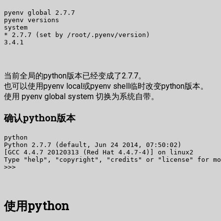
pyenv global 2.7.7

pyenv versions

system

* 2.7.7 (set by /root/.pyenv/version)

3.4.1
当前全局的python版本已经变成了2.7.7。
也可以使用pyenv local或pyenv shell临时改变python版本。
使用 pyenv global system 切换为系统自带。
确认python版本
python

Python 2.7.7 (default, Jun 24 2014, 07:50:02) 

[GCC 4.4.7 20120313 (Red Hat 4.4.7-4)] on linux2

Type "help", "copyright", "credits" or "license" for mo
>>>
使用python