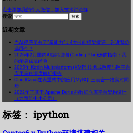
点击添加我的个人微信，加入技术讨论群
搜索
近期文章
当AI程序员有了”超能力”：4大技能框架横评，告诉我你
选哪个？
2026年2月国内AI编程套餐(Coding Plan)选购指南：我
的亲身踩坑经验
2025年 Kotlin Multiplatform (KMP) 技术成熟度与跨平台
应用策略深度解析报告
CloudCanal在表重构中的应用MySQL三表合一准实时同
步
2022年了基于 Apache Doris 的数据仓库平台架构设计
（力荐给中小公司）
标签：
ipython
Centos6.x Python环境搭建相关