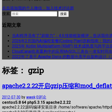
点击添加我的个人微信，加入技术讨论群
搜索
近期文章
当AI程序员有了”超能力”：4大技能框架横评，告诉我你
2026年2月国内AI编程套餐(Coding Plan)选购指南：
2025年 Kotlin Multiplatform (KMP) 技术成熟
CloudCanal在表重构中的应用MySQL三表合一准实时同
2022年了基于 Apache Doris 的数据仓库平台架构设
标签：
gzip
apache2.2.22开启gzip压缩和mod_def
2012-07-30
by
wwek
·
0评论
centos5.8 64 php5.3.15 apache2.2.22
apache2.2.22源码编译安装目录 /home/software/apache/httpd-