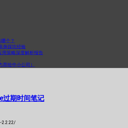
选哪个？
我的亲身踩坑经验
度与跨平台应用策略深度解析报告
步
计（力荐给中小公司）
late过期时间笔记
2.2.22/