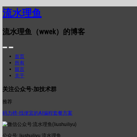
流水理鱼
流水理鱼（wwek）的博客
首页
所有
留言
关于
关注公众号-加技术群
推荐
码力榜-找便宜的AI编程套餐方案
公众号: liushuiliyu 流水理鱼