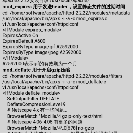
apache2.2.22安装目录 /usr/local/apache/
mod_expires 用于发送header，设置静态文件的过期时间
cd /home/software/apache/httpd-2.2.22/modules/metadata
/usr/local/apache/bin/apxs -i -a -c mod_expires.c
vi /usr/local/apache/conf/httpd.conf
<IfModule expires_module>
ExpiresActive On
ExpiresDefault A600
ExpiresByType image/gif A2592000
ExpiresByType image/jpeg A2592000
</IfModule>
A2592000表示gif的有效期为一个月
mod_deflate 用于开启gzip压缩
cd /home/software/apache/httpd-2.2.22/modules/filters
/usr/local/apache/bin/apxs -i -a -c mod_deflate.c
vi /usr/local/apache/conf/httpd.conf
<IfModule deflate_module>
SetOutputFilter DEFLATE
DeflateCompressionLevel 9
# Netscape 4.x 有一些问题…
BrowserMatch ^Mozilla/4 gzip-only-text/html
# Netscape 4.06-4.08 有更多的问题
BrowserMatch ^Mozilla/4\.0[678] no-gzip