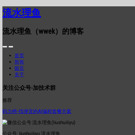
流水理鱼
流水理鱼（wwek）的博客
首页
所有
留言
关于
关注公众号-加技术群
推荐
码力榜-找便宜的AI编程套餐方案
公众号: liushuiliyu 流水理鱼