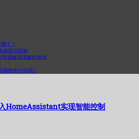
选哪个？
我的亲身踩坑经验
度与跨平台应用策略深度解析报告
步
计（力荐给中小公司）
入HomeAssistant实现智能控制