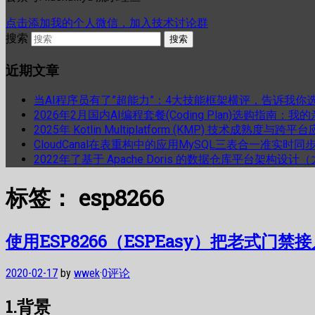
点击添加我的个人微信，加入技术讨论群
搜索
近期文章
当AI程序员有了”超能力”：4大技能框架横评，告诉我你
2026年2月国内AI编程套餐(Coding Plan)选购指南：
2025年 Kotlin Multiplatform (KMP) 技术成熟
CloudCanal在表重构中的应用MySQL三表合一准实时同
2022年了基于 Apache Doris 的数据仓库平台架构设
标签：
esp8266
使用ESP8266（ESPEasy）把老式门禁接
2020-02-17
by
wwek
·
0评论
1.背景