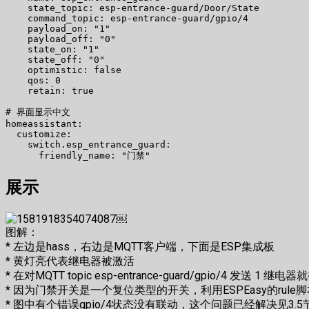
    state_topic: esp-entrance-guard/Door/State

    command_topic: esp-entrance-guard/gpio/4

    payload_on: "1"

    payload_off: "0"

    state_on: "1"

    state_off: "0"

    optimistic: false

    qos: 0

    retain: true

# 界面显示中文

homeassistant:

  customize:

    switch.esp_entrance_guard:

展示
￼
图解：
* 左边是hass，右边是MQTT客户端，下面是ESP集成板
* 黄灯亮代表继电器被激活
* 在对MQTT topic esp-entrance-guard/gpio/4 发送 1 继
* 因为门禁开关是一个复位类型的开关，利用ESPEasy的rul
* 图中有个错误gpio/4状态没有联动，这个问题已经解决见3.