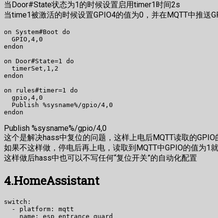
当Door#State状态为1的时候设置启用timer1时间2s
当time1被激活的时候设置GPIO4的值为0，并在MQTT中推送
on System#Boot do

  GPIO,4,0

endon

on Door#State=1 do

  timerSet,1,2

endon

on rules#timer=1 do

  gpio,4,0

  Publish %sysname%/gpio/4,0

Publish %sysname%/gpio/4,0
这个是解决hass中复位的问题，这样上电后MQTT读取的GPIO
如果不这样做，停电后再上电，读取到MQTT中GPIO的值为1
这样做后hass中也可以不写任何“复位开关”的自动化配置
4.HomeAssistant
switch:

  - platform: mqtt

    name: esp_entrance_guard
