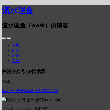
流水理鱼
流水理鱼（wwek）的博客
首页
所有
留言
关于
关注公众号-加技术群
推荐
码力榜-找便宜的AI编程套餐方案
公众号: liushuiliyu 流水理鱼