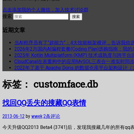
点击添加我的个人微信，加入技术讨论群
搜索
近期文章
当AI程序员有了”超能力”：4大技能框架横评，告诉我你
2026年2月国内AI编程套餐(Coding Plan)选购指南：
2025年 Kotlin Multiplatform (KMP) 技术成熟
CloudCanal在表重构中的应用MySQL三表合一准实时同
2022年了基于 Apache Doris 的数据仓库平台架构设
标签：
customface.db
找回QQ丢失的搜藏QQ表情
2013-06-12
by
wwek
·
2条评论
今天升级QQ2013 Beta4 (3741)后，发现我搜藏几年的所有