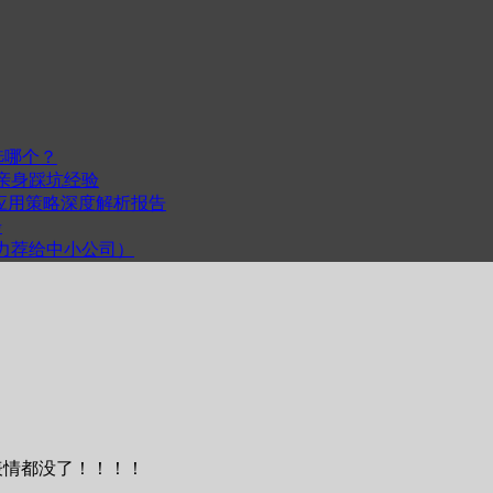
选哪个？
我的亲身踩坑经验
度与跨平台应用策略深度解析报告
步
计（力荐给中小公司）
qq表情都没了！！！！