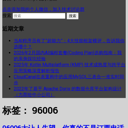
点击添加我的个人微信，加入技术讨论群
搜索
近期文章
当AI程序员有了”超能力”：4大技能框架横评，告诉我你
选哪个？
2026年2月国内AI编程套餐(Coding Plan)选购指南：我
的亲身踩坑经验
2025年 Kotlin Multiplatform (KMP) 技术成熟度与跨平台
应用策略深度解析报告
CloudCanal在表重构中的应用MySQL三表合一准实时同
步
2022年了基于 Apache Doris 的数据仓库平台架构设计
（力荐给中小公司）
标签：
96006
96006太让人失望，你真的不是订票电话