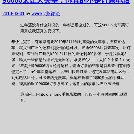
2010-03-01
by
wwek
·
2条评论
过年还没有什么好说的，年都是那么过的，可这96006 火车票订
票系统我还真的要说下。
年快过完了，有亲戚需要2010年3月1号到东莞的火车票，没有直达
车，就买到广州的还有到惠州的也可以。拨通96006后就查车次，听订
票规则。查到到广州的k201.3月1日的票还剩400多张，于是我就定3
张，输入一些信息后结果是无座的。系统拨0人工（太忙？不接？）无
果。继续折腾96006结果还是这样，普通订票的结果是就算查到有剩票
也定不了，n个车次都这样。后来用快速订票，选定发车站电话区号，
到站电话区号，可出来的是慢车。就这样折腾了我50多元的手机话
费。我真的服了96006订票系统了，这背后的故事我没办法得知。
最后附上用htc diamond手机录取的，仅仅一小段时间的电话录
音。