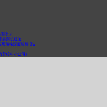
选哪个？
我的亲身踩坑经验
度与跨平台应用策略深度解析报告
步
计（力荐给中小公司）