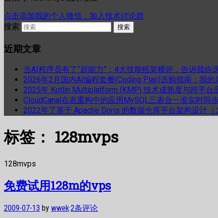
点击添加我的个人微信，加入技术讨论群
搜索
近期文章
当AI程序员有了”超能力”：4大技能框架横评，告诉我你
2026年2月国内AI编程套餐(Coding Plan)选购指南：
2025年 Kotlin Multiplatform (KMP) 技术成熟
CloudCanal在表重构中的应用MySQL三表合一准实时同
2022年了基于 Apache Doris 的数据仓库平台架构设
标签：
128mvps
128mvps
免费试用128m的vps
2009-07-13
by
wwek
·
2条评论