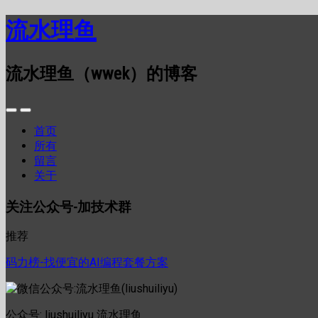
流水理鱼
流水理鱼（wwek）的博客
首页
所有
留言
关于
关注公众号-加技术群
推荐
码力榜-找便宜的AI编程套餐方案
公众号: liushuiliyu 流水理鱼