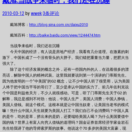
2010-03-12
by
wwek
·
3条评论
戴旭博客：
http://blog.sina.com.cn/daixu2010
戴旭百科：
http://baike.baidu.com/view/1244474.htm
当战争来临时，我们还在沉睡
今天中国的经济，有人说是房地产经济，我看有几分道理。在激素的刺
激下，中国长成了一个没有骨头的大胖子。我们错把重量当力量，把肥大当
强大了。
除了这个经济发展的概念之外，还有一些国内外的人，在说着很多的漂
亮话，解除中国人的精神武装。这里我就要说到第一个演讲的门蒂斯先生。
因为他发明的一个”中美国“的G2 概念，让不少中国人听了很受用，认为美国
人终于把中国当平等的哥们了，至少是承认中国的实力了。前几年佐利克说
个中国是利益攸关方，不少人就很感动。可是，听了门蒂斯先生关于G2 的
解释，我总是感到不对劲：他说，中国人生产，美国人消费；中国人挣钱，
美国人借钱。就这个模式。这根本就是让中国当奴隶，让美国当老爷的模式
嘛！凭什么中国人天生就要为美国人打工？我们自己不会消费吗？中国人真
的是牛，吃的是草，挤出来的是奶，还要端给美国人喝？为什么美国要借中
国的钱？世界上有富人向穷人借钱的道理吗？国金证券首席经济学家金岩石
先生给我讲了他的导师索罗斯的故事。他说这个70 多岁的美国大富豪，现