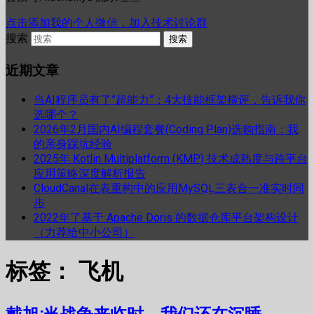
点击添加我的个人微信，加入技术讨论群
搜索
近期文章
当AI程序员有了”超能力”：4大技能框架横评，告诉我你
选哪个？
2026年2月国内AI编程套餐(Coding Plan)选购指南：我
的亲身踩坑经验
2025年 Kotlin Multiplatform (KMP) 技术成熟度与跨平台
应用策略深度解析报告
CloudCanal在表重构中的应用MySQL三表合一准实时同
步
2022年了基于 Apache Doris 的数据仓库平台架构设计
（力荐给中小公司）
标签：
飞机
戴旭:当战争来临时，我们还在沉睡