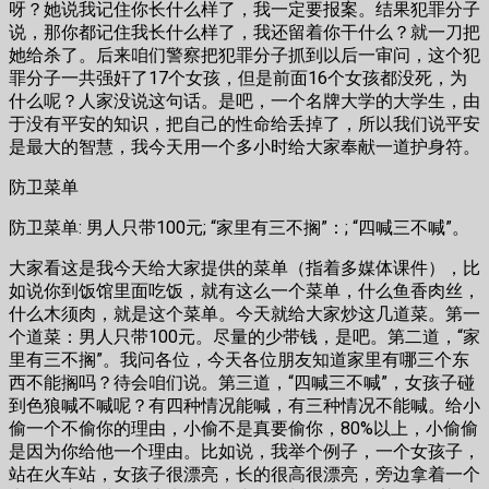
呀？她说我记住你长什么样了，我一定要报案。结果犯罪分子
说，那你都记住我长什么样了，我还留着你干什么？就一刀把
她给杀了。后来咱们警察把犯罪分子抓到以后一审问，这个犯
罪分子一共强奸了17个女孩，但是前面16个女孩都没死，为
什么呢？人家没说这句话。是吧，一个名牌大学的大学生，由
于没有平安的知识，把自己的性命给丢掉了，所以我们说平安
是最大的智慧，我今天用一个多小时给大家奉献一道护身符。
防卫菜单
防卫菜单: 男人只带100元; “家里有三不搁”：; “四喊三不喊”。
大家看这是我今天给大家提供的菜单（指着多媒体课件），比
如说你到饭馆里面吃饭，就有这么一个菜单，什么鱼香肉丝，
什么木须肉，就是这个菜单。今天就给大家炒这几道菜。第一
个道菜：男人只带100元。尽量的少带钱，是吧。第二道，“家
里有三不搁”。我问各位，今天各位朋友知道家里有哪三个东
西不能搁吗？待会咱们说。第三道，“四喊三不喊”，女孩子碰
到色狼喊不喊呢？有四种情况能喊，有三种情况不能喊。给小
偷一个不偷你的理由，小偷不是真要偷你，80%以上，小偷偷
是因为你给他一个理由。比如说，我举个例子，一个女孩子，
站在火车站，女孩子很漂亮，长的很高很漂亮，旁边拿着一个