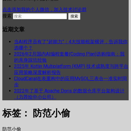
点击添加我的个人微信，加入技术讨论群
搜索
近期文章
当AI程序员有了”超能力”：4大技能框架横评，告诉我你
选哪个？
2026年2月国内AI编程套餐(Coding Plan)选购指南：我
的亲身踩坑经验
2025年 Kotlin Multiplatform (KMP) 技术成熟度与跨平台
应用策略深度解析报告
CloudCanal在表重构中的应用MySQL三表合一准实时同
步
2022年了基于 Apache Doris 的数据仓库平台架构设计
（力荐给中小公司）
标签：
防范小偷
防范小偷