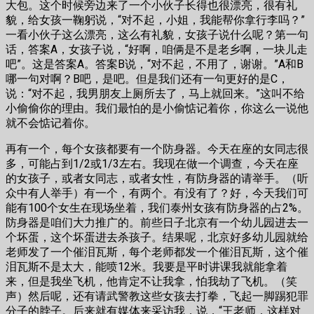
大包。这个时候旁边来了一个小伙子长得也很漂亮，很有礼
貌，给女孩一鞠躬说，“对不起，小姐，我能帮你拿行李吗？”
一看小伙子这么漂亮，这么有礼貌，女孩子说什么呢？第一句
话，答案A，女孩子说，“好啊，咱俩是不是老乡啊，一块儿走
吧”。这是答案A。答案B说，“对不起，不用了，谢谢。”A和B
哪一句对啊？B吧，是吧。但是我们还有一句更好的是C，
说：“对不起，我男朋友上厕所去了，马上就回来。”这叫不给
小偷偷你的理由。我们最怕的是小偷惦记着你，你这么一说他
就不会惦记着你。
再有一个，每个女孩都要有一个防身器。今天在座的女同志很
多，可能占到1/2或1/3左右。我现在做一个调查，今天在座
的女孩子，或者女同志，或者女性，有防身器的请举手。（听
众中有人举手）有一个，有两个。有没有了？好，今天我们可
能有100个女生在现场坐着，我们泰州女孩有防身器的占2%。
防身器是咱们大力推广的。前些日子北京有一个幼儿园进去一
个坏蛋，这个坏蛋进去杀孩子。结果呢，北京好多幼儿园就给
老师发了一个催泪瓦斯，每个老师都发一个催泪瓦斯，这个催
泪瓦斯不是太大，能喷12米。我要是平时讲课我就能拿着
来，但是我坐飞机，他肯定不让我拿，怕我劫了飞机。（笑
声）然后呢，还有请武警教这些女孩去打拳，飞起一脚踢犯罪
分子的脖子。后来就有媒体来采访我，说，“王老师，这样对