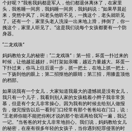
个好呢？”我爸我妈都是军人，他们都退休离休了，在家里
头，我爸睡一间房，我妈睡一间房，我妈妈说：“如果早晨起
来，突然中风了，叫老头他听不见，一拽这个，老头就听见
了。还有一个，家里头老人洗澡一出来地上滑，摔倒了，你一
拽这个，家里人听见了。”这是我们说每个女孩都要有一个防
身器。
“二龙戏珠”
妈妈教给女儿的秘密：“二龙戏珠”：第一招，坏蛋一扑过来的
时候，让他越近越好，叫打架如亲嘴，越近力量越大。坏蛋一
下扑过来，你马上往后退一步，抓一把土，在地上抓一把土，
一下扬到他的眼上；第二招抠他的眼睛；第三招，用膝盖顶他
的档部。
如果说我有一个女儿，大家知道我最大的遗憾就是没有女儿，
我只有一个儿子，我看到别人家的女孩梳着小辫子我非常羡
慕，但是有个女儿非常操心。因为我有的时候去给别人做报
告，做完报告以后一看到门口经常有那个爸爸站在门口，说：
“王老师你能不能把你刚才说的那个歌谣再给我写一遍，我记
一记。”当爸爸的对女儿非常地担心。我们说，妈妈教给女儿
的秘密，在座有很多年轻的女孩子，当你遇到犯罪侵害的时