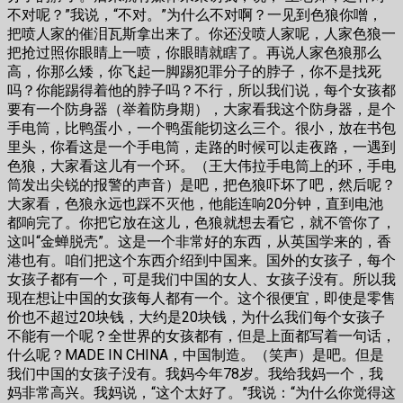
不对呢？”我说，“不对。”为什么不对啊？一见到色狼你噌，
把喷人家的催泪瓦斯拿出来了。你还没喷人家呢，人家色狼一
把抢过照你眼睛上一喷，你眼睛就瞎了。再说人家色狼那么
高，你那么矮，你飞起一脚踢犯罪分子的脖子，你不是找死
吗？你能踢得着他的脖子吗？不行，所以我们说，每个女孩都
要有一个防身器（举着防身期），大家看我这个防身器，是个
手电筒，比鸭蛋小，一个鸭蛋能切这么三个。很小，放在书包
里头，你看这是一个手电筒，走路的时候可以走夜路，一遇到
色狼，大家看这儿有一个环。（王大伟拉手电筒上的环，手电
筒发出尖锐的报警的声音）是吧，把色狼吓坏了吧，然后呢？
大家看，色狼永远也踩不灭他，他能连响20分钟，直到电池
都响完了。你把它放在这儿，色狼就想去看它，就不管你了，
这叫“金蝉脱壳”。这是一个非常好的东西，从英国学来的，香
港也有。咱们把这个东西介绍到中国来。国外的女孩子，每个
女孩子都有一个，可是我们中国的女人、女孩子没有。所以我
现在想让中国的女孩每人都有一个。这个很便宜，即使是零售
价也不超过20块钱，大约是20块钱，为什么我们每个女孩子
不能有一个呢？全世界的女孩都有，但是上面都写着一句话，
什么呢？MADE IN CHINA，中国制造。（笑声）是吧。但是
我们中国的女孩子没有。我妈今年78岁。我给我妈一个，我
妈非常高兴。我妈说，“这个太好了。”我说：“为什么你觉得这