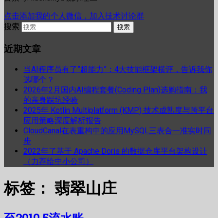
点击添加我的个人微信，加入技术讨论群
搜索
近期文章
当AI程序员有了”超能力”：4大技能框架横评，告诉我你
选哪个？
2026年2月国内AI编程套餐(Coding Plan)选购指南：我
的亲身踩坑经验
2025年 Kotlin Multiplatform (KMP) 技术成熟度与跨平台
应用策略深度解析报告
CloudCanal在表重构中的应用MySQL三表合一准实时同
步
2022年了基于 Apache Doris 的数据仓库平台架构设计
（力荐给中小公司）
标签：
翡翠山庄
至2010.5流水账