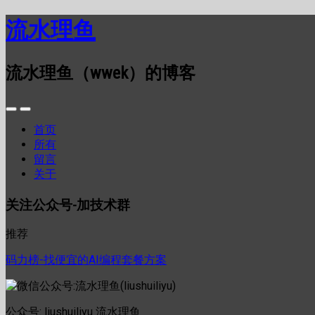
流水理鱼
流水理鱼（wwek）的博客
首页
所有
留言
关于
关注公众号-加技术群
推荐
码力榜-找便宜的AI编程套餐方案
公众号: liushuiliyu 流水理鱼