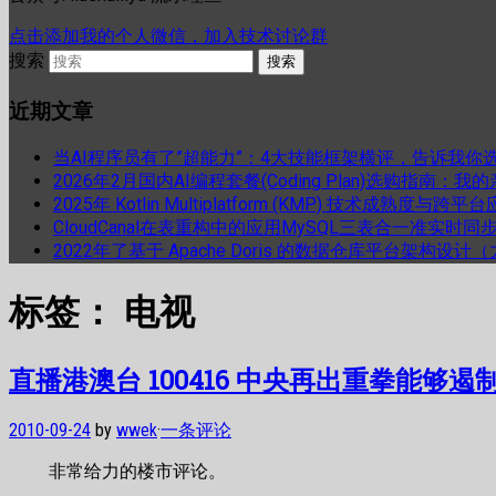
点击添加我的个人微信，加入技术讨论群
搜索
近期文章
当AI程序员有了”超能力”：4大技能框架横评，告诉我你
2026年2月国内AI编程套餐(Coding Plan)选购指南：
2025年 Kotlin Multiplatform (KMP) 技术成熟
CloudCanal在表重构中的应用MySQL三表合一准实时同
2022年了基于 Apache Doris 的数据仓库平台架构设
标签：
电视
直播港澳台 100416 中央再出重拳能够
2010-09-24
by
wwek
·
一条评论
非常给力的楼市评论。