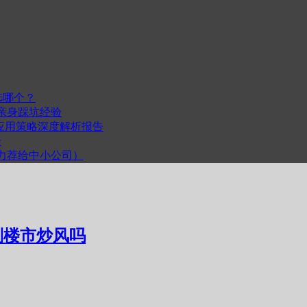
选哪个？
我的亲身踩坑经验
度与跨平台应用策略深度解析报告
步
计（力荐给中小公司）
遏制楼市炒风吗