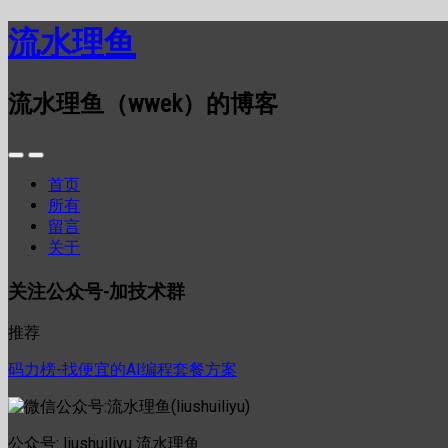
流水理鱼
流水理鱼（wwek）的博客
首页
所有
留言
关于
关注公众号-加技术群
推荐
码力榜-找便宜的AI编程套餐方案
公众号: liushuiliyu 流水理鱼