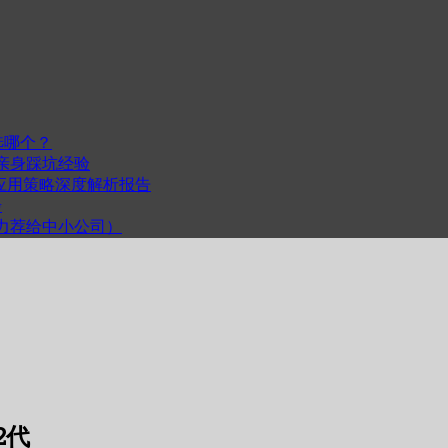
选哪个？
我的亲身踩坑经验
度与跨平台应用策略深度解析报告
步
计（力荐给中小公司）
2代