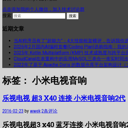
点击添加我的个人微信，加入技术讨论群
搜索
近期文章
当AI程序员有了”超能力”：4大技能框架横评，告诉我你
2026年2月国内AI编程套餐(Coding Plan)选购指南：
2025年 Kotlin Multiplatform (KMP) 技术成熟
CloudCanal在表重构中的应用MySQL三表合一准实时同
2022年了基于 Apache Doris 的数据仓库平台架构设
标签：
小米电视音响
乐视电视 超3 X40 连接 小米电视音响2代
2016-02-23
by
wwek
·
2条评论
乐视电视超3 x40 蓝牙连接 小米电视音响