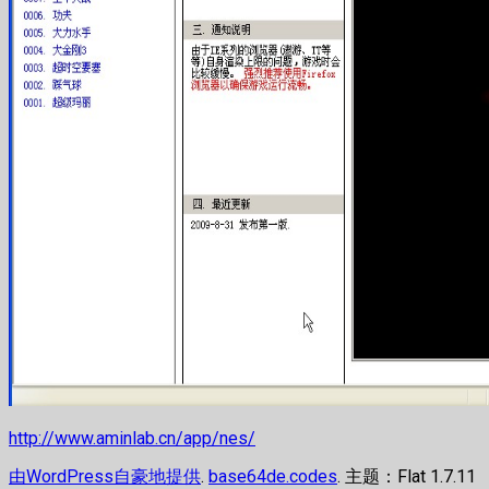
http://www.aminlab.cn/app/nes/
由WordPress自豪地提供
.
base64de.codes
. 主题：Flat 1.7.11