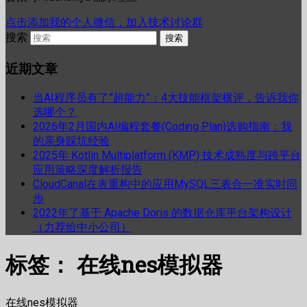
点击添加我的个人微信，加入技术讨论群
搜索
近期文章
当AI程序员有了”超能力”：4大技能框架横评，告诉我你
选哪个？
2026年2月国内AI编程套餐(Coding Plan)选购指南：我
的亲身踩坑经验
2025年 Kotlin Multiplatform (KMP) 技术成熟度与跨平台
应用策略深度解析报告
CloudCanal在表重构中的应用MySQL三表合一准实时同
步
2022年了基于 Apache Doris 的数据仓库平台架构设计
（力荐给中小公司）
标签：
在线nes模拟器
在线nes模拟器