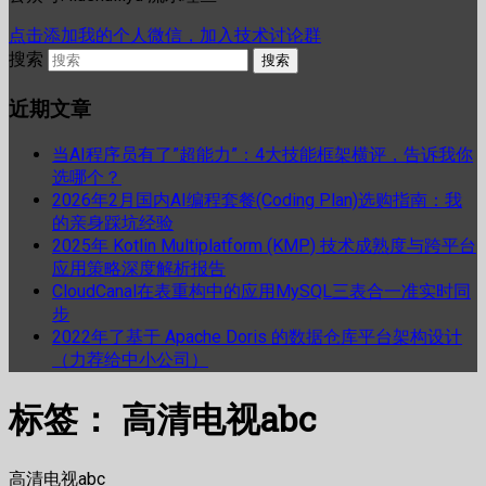
点击添加我的个人微信，加入技术讨论群
搜索
近期文章
当AI程序员有了”超能力”：4大技能框架横评，告诉我你
选哪个？
2026年2月国内AI编程套餐(Coding Plan)选购指南：我
的亲身踩坑经验
2025年 Kotlin Multiplatform (KMP) 技术成熟度与跨平台
应用策略深度解析报告
CloudCanal在表重构中的应用MySQL三表合一准实时同
步
2022年了基于 Apache Doris 的数据仓库平台架构设计
（力荐给中小公司）
标签：
高清电视abc
高清电视abc