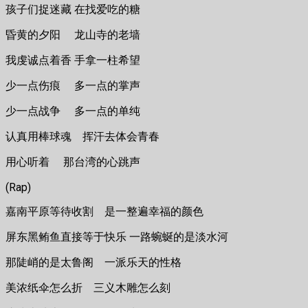
孩子们捉迷藏 在找爱吃的糖
昏黄的夕阳 龙山寺的老墙
我虔诚点着香 手拿一柱希望
少一点伤痕 多一点的掌声
少一点战争 多一点的单纯
认真用棒球魂 挥汗去体会青春
用心听着 那台湾的心跳声
(Rap)
嘉南平原等待收割 是一整遍幸福的颜色
屏东黑鲔鱼直接等于快乐 一路蜿蜒的是淡水河
那陡峭的是太鲁阁 一派乐天的性格
美浓纸伞怎么折 三义木雕怎么刻