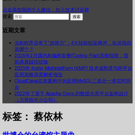
点击添加我的个人微信，加入技术讨论群
搜索
近期文章
当AI程序员有了”超能力”：4大技能框架横评，告诉我你
选哪个？
2026年2月国内AI编程套餐(Coding Plan)选购指南：我
的亲身踩坑经验
2025年 Kotlin Multiplatform (KMP) 技术成熟度与跨平台
应用策略深度解析报告
CloudCanal在表重构中的应用MySQL三表合一准实时同
步
2022年了基于 Apache Doris 的数据仓库平台架构设计
（力荐给中小公司）
标签：
蔡依林
世博会的台湾馆主题曲