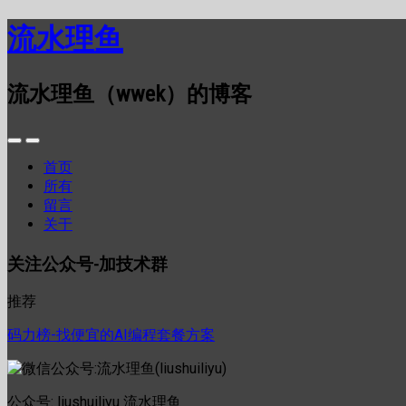
流水理鱼
流水理鱼（wwek）的博客
首页
所有
留言
关于
关注公众号-加技术群
推荐
码力榜-找便宜的AI编程套餐方案
公众号: liushuiliyu 流水理鱼