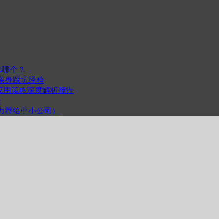
选哪个？
我的亲身踩坑经验
度与跨平台应用策略深度解析报告
步
计（力荐给中小公司）