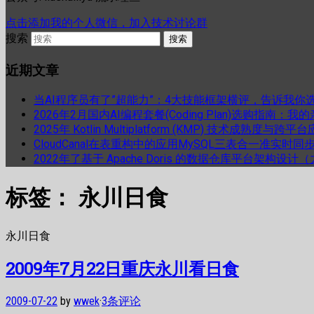
点击添加我的个人微信，加入技术讨论群
搜索
近期文章
当AI程序员有了”超能力”：4大技能框架横评，告诉我你
2026年2月国内AI编程套餐(Coding Plan)选购指南：
2025年 Kotlin Multiplatform (KMP) 技术成熟
CloudCanal在表重构中的应用MySQL三表合一准实时同
2022年了基于 Apache Doris 的数据仓库平台架构设
标签：
永川日食
永川日食
2009年7月22日重庆永川看日食
2009-07-22
by
wwek
·
3条评论