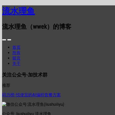
流水理鱼
流水理鱼（wwek）的博客
首页
所有
留言
关于
关注公众号-加技术群
推荐
码力榜-找便宜的AI编程套餐方案
公众号: liushuiliyu 流水理鱼