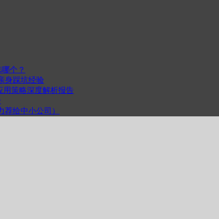
选哪个？
我的亲身踩坑经验
度与跨平台应用策略深度解析报告
步
计（力荐给中小公司）