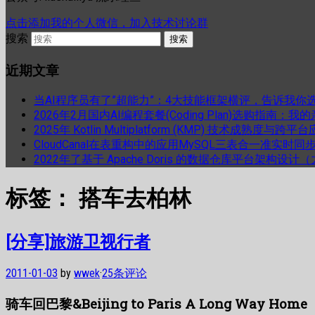
点击添加我的个人微信，加入技术讨论群
搜索
近期文章
当AI程序员有了”超能力”：4大技能框架横评，告诉我你
2026年2月国内AI编程套餐(Coding Plan)选购指南：
2025年 Kotlin Multiplatform (KMP) 技术成熟
CloudCanal在表重构中的应用MySQL三表合一准实时同
2022年了基于 Apache Doris 的数据仓库平台架构设
标签：
搭车去柏林
[分享]旅游卫视行者
2011-01-03
by
wwek
·
25条评论
骑车回巴黎&Beijing to Paris A Long Way Home