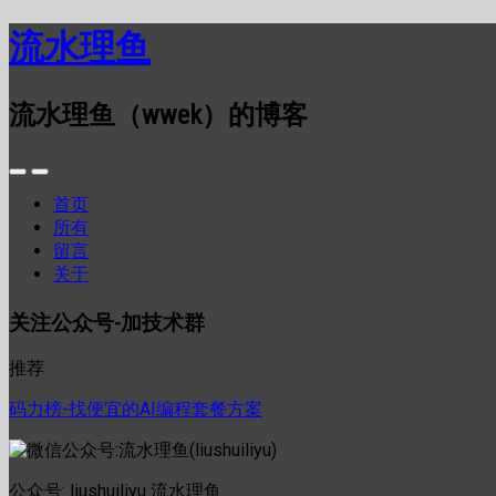
流水理鱼
流水理鱼（wwek）的博客
首页
所有
留言
关于
关注公众号-加技术群
推荐
码力榜-找便宜的AI编程套餐方案
公众号: liushuiliyu 流水理鱼