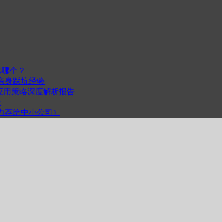
选哪个？
我的亲身踩坑经验
度与跨平台应用策略深度解析报告
步
计（力荐给中小公司）