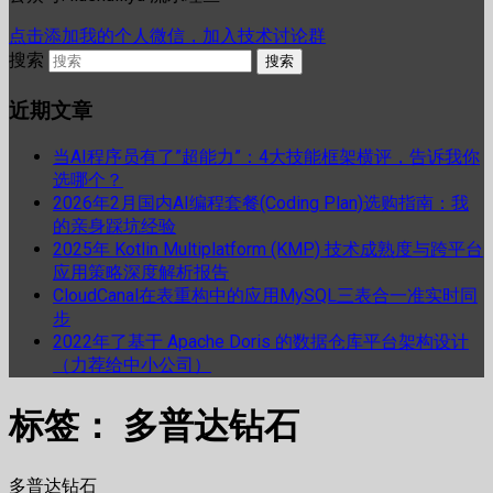
点击添加我的个人微信，加入技术讨论群
搜索
近期文章
当AI程序员有了”超能力”：4大技能框架横评，告诉我你
选哪个？
2026年2月国内AI编程套餐(Coding Plan)选购指南：我
的亲身踩坑经验
2025年 Kotlin Multiplatform (KMP) 技术成熟度与跨平台
应用策略深度解析报告
CloudCanal在表重构中的应用MySQL三表合一准实时同
步
2022年了基于 Apache Doris 的数据仓库平台架构设计
（力荐给中小公司）
标签：
多普达钻石
多普达钻石