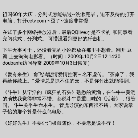
祖国60年大庆，分列式怎能错过~洗漱完毕，迫不及待的打开
电脑，打开cctv.com ~囧了~速度非常慢。
在试了多个网络播放器后，最后QQlive才是不卡的. 和同事看
完阅兵式，分列式。 可惜没看到更好的歼击机。
下午无事可干，还没看完的小说都放在那里不想看。翻开 豆
瓣 上去淘淘电影看。（时间：2009年10月2日12:14:30
doubanfa访问异常 2009年10月3日恢复）
《爱有来生》 俞飞鸿悲情爱情控啊~ 名不虚传。 “茶凉了，我
再给你续上。” 爱情总是抓不住的云，不是你付出就能得到。
《斗牛》从宁浩的《疯狂的石头》熟悉的黄渤，在斗牛中黄渤
的演技我觉得非常不错。都说斗牛是重口味的《活着》，很赞
同。 斗牛关乎生命本生。 管虎导演的东西很不错，大家说章
子怡的那个算是什么鸟电影。
《好好先生》不要让消极跟随你，不要老是说不行！