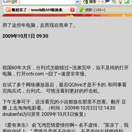
用了这些年电脑，反而现在简单了。
2009年10月1日 09:30
祖国60年大庆，分列式怎能错过~洗漱完毕，迫不及待的打开
电脑，打开cctv.com ~囧了~速度非常慢。
在试了多个网络播放器后，最后QQlive才是不卡的. 和同事看
完阅兵式，分列式。 可惜没看到更好的歼击机。
下午无事可干，还没看完的小说都放在那里不想看。翻开 豆
瓣 上去淘淘电影看。（时间：2009年10月2日12:14:30
doubanfa访问异常 2009年10月3日恢复）
《爱有来生》 俞飞鸿悲情爱情控啊~ 名不虚传。 “茶凉了，我
再给你续上。” 爱情总是抓不住的云，不是你付出就能得到。