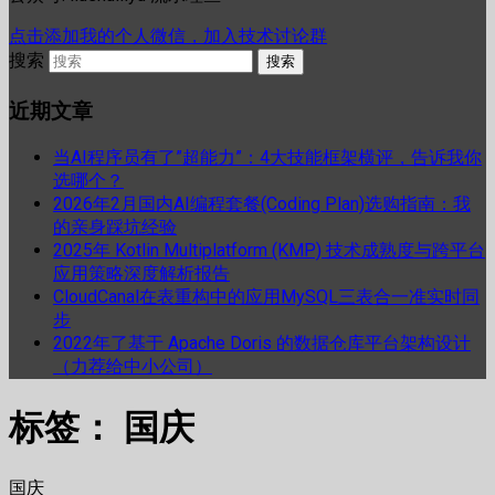
点击添加我的个人微信，加入技术讨论群
搜索
近期文章
当AI程序员有了”超能力”：4大技能框架横评，告诉我你
选哪个？
2026年2月国内AI编程套餐(Coding Plan)选购指南：我
的亲身踩坑经验
2025年 Kotlin Multiplatform (KMP) 技术成熟度与跨平台
应用策略深度解析报告
CloudCanal在表重构中的应用MySQL三表合一准实时同
步
2022年了基于 Apache Doris 的数据仓库平台架构设计
（力荐给中小公司）
标签：
国庆
国庆